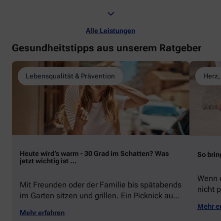
Alle Leistungen
Gesundheitstipps aus unserem Ratgeber
Lebensqualität & Prävention
Herz,
Heute wird’s warm - 30 Grad im Schatten? Was
So brin
jetzt wichtig ist …
Wenn d
Mit Freunden oder der Familie bis spätabends
nicht p
im Garten sitzen und grillen. Ein Picknick auf
zeigen
der Stadtparkwiese. Mit dem Paddelboot über
Mehr e
welche
Mehr erfahren
den See gleiten oder eine Radtour durch die