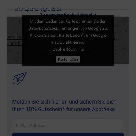
pfeil-apotheke@web.de
Zu unserem Kontaktformular
Mit dem Laden der Karte stimmen Sie den
Datenschutzbestimmungen von Google zu.
Klicken Sie auf „Karte Laden“, um Google
Pfeil-Apotheke, Eimsbütteler Chaussee 28, 20259
map zu aktivieren.
Hamburg
Cookie-Richtlinie
Karte laden
Melden Sie sich hier an und sichern Sie sich
Ihren 10% Gutschein* für unsere Apotheke